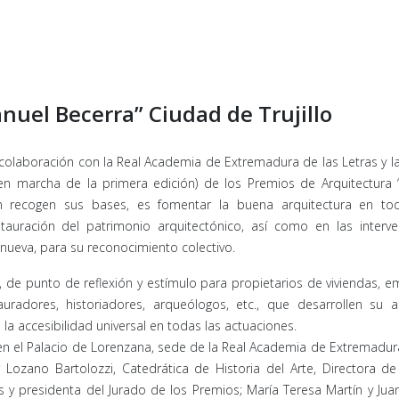
nuel Becerra” Ciudad de Trujillo
 colaboración con la Real Academia de Extremadura de las Letras y la
en marcha de la primera edición) de los Premios de Arquitectura 
gún recogen sus bases, es fomentar la buena arquitectura en to
stauración del patrimonio arquitectónico, así como en las interv
a nueva, para su reconocimiento colectivo.
, de punto de reflexión y estímulo para propietarios de viviendas, 
auradores, historiadores, arqueólogos, etc., que desarrollen su a
 la accesibilidad universal en todas las actuaciones.
 en el Palacio de Lorenzana, sede de la Real Academia de Extremadur
 Lozano Bartolozzi, Catedrática de Historia del Arte, Directora de
 y presidenta del Jurado de los Premios; María Teresa Martín y Jua