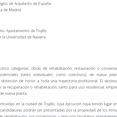
legios de Arquitecto de España
ica de Madrid
mo. Ayuntamiento de Trujillo
or la Universidad de Navarra
inco categorías: obras de rehabilitación, restauración o conserv
esidenciales (tanto individuales como colectivos); de nueva plan
distinción de honor a toda una trayectoria profesional. El destin
la recuperación o rehabilitación, tanto para uso residencial, empre
 de nueva planta.
ovidas en la ciudad de Trujillo, cuya ejecución haya tenido lugar en
 candidaturas podrán ser presentadas por la propiedad de los inm
rehabilitación, por proyectistas y dirección facultativa intervinientes