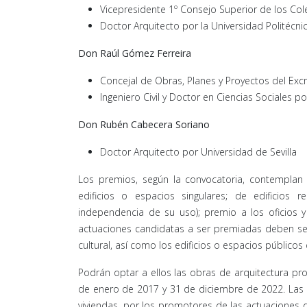
Vicepresidente 1º Consejo Superior de los Co
Doctor Arquitecto por la Universidad Politécn
Don Raúl Gómez Ferreira
Concejal de Obras, Planes y Proyectos del Exc
Ingeniero Civil y Doctor en Ciencias Sociales p
Don Rubén Cabecera Soriano
Doctor Arquitecto por Universidad de Sevilla
Los premios, según la convocatoria, contemplan c
edificios o espacios singulares; de edificios r
independencia de su uso); premio a los oficios y 
actuaciones candidatas a ser premiadas deben ser 
cultural, así como los edificios o espacios públicos
Podrán optar a ellos las obras de arquitectura prom
de enero de 2017 y 31 de diciembre de 2022. Las
viviendas, por los promotores de las actuaciones de 