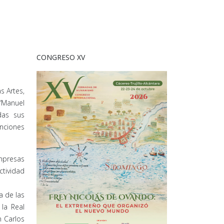
CONGRESO XV
s Artes,
“Manuel
das sus
enciones
empresas
ctividad
a de las
 la Real
n Carlos