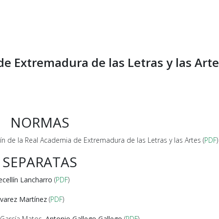
de Extremadura de las Letras y las Art
NORMAS
ín de la Real Academia de Extremadura de las Letras y las Artes (
PDF
)
SEPARATAS
cellín Lancharro
(
PDF
)
lvarez Martínez
(
PDF
)
 García Matos.
Antonio Gallego Gallego
(
PDF
)