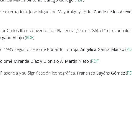
de Extremadura. José Miguel de Mayoralgo y Lodo.
Conde de los Acev
r Carlos III en conventos de Plasencia (1775-1786): el “mexicano ilust
organo Abajo
(
PDF
)
año 1935 según diseño de Eduardo Torroja.
Angélica García-Manso
(
PD
olomé Miranda Díaz y Dionisio Á. Martín Nieto
(
PDF
)
 Plasencia y su Significación Iconográfica.
Francisco Sayáns Gómez
(
PD