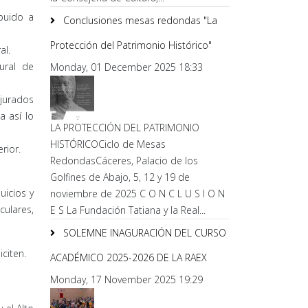
buido a
Conclusiones mesas redondas "La
Protección del Patrimonio Histórico"
al.
tural de
Monday, 01 December 2025 18:33
 jurados
a así lo
LA PROTECCIÓN DEL PATRIMONIO
HISTÓRICOCiclo de Mesas
rior.
RedondasCáceres, Palacio de los
Golfines de Abajo, 5, 12 y 19 de
uicios y
noviembre de 2025 C O N C L U S I O N
culares,
E S La Fundación Tatiana y la Real...
SOLEMNE INAGURACIÓN DEL CURSO
citen.
ACADÉMICO 2025-2026 DE LA RAEX
Monday, 17 November 2025 19:29