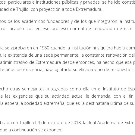
, particulares e instituciones públicas y privadas, se ha ido const
iudad de Trujillo, con proyección a toda Extremadura.
os de los académicos fundadores y de los que integraron la instit
tros académicos en ese proceso normal de renovación de este 
ia se aprobaron en 1980 cuando la institución ni siquiera había c
iva, la existencia de una sede permanente, la constante renovación de
y administrativo de Extremadura desde entonces, ha hecho que esa p
ete años de existencia, haya agotado su eficacia y no dé respuesta su
 hecho otras semejantes, integradas como ella en el Instituto de Es
a las exigencias que su actividad actual le demanda, con el fin
la espera la sociedad extremeña, que es la destinataria última de su
brada en Trujillo el 4 de octubre de 2018, la Real Academia de Ext
 que a continuación se exponen: