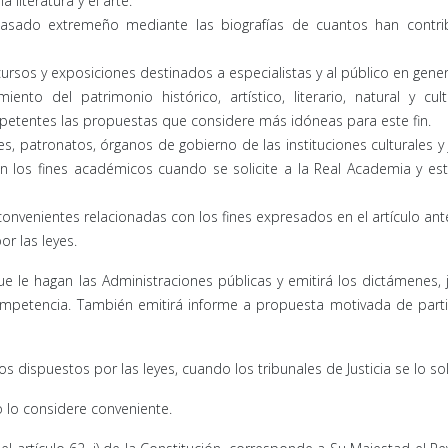
 literatura y el arte.
asado extremeño mediante las biografías de cuantos han contri
cursos y exposiciones destinados a especialistas y al público en gener
nto del patrimonio histórico, artístico, literario, natural y cul
etentes las propuestas que considere más idóneas para este fin.
s, patronatos, órganos de gobierno de las instituciones culturales y
 los fines académicos cuando se solicite a la Real Academia y est
onvenientes relacionadas con los fines expresados en el artículo ante
r las leyes.
e le hagan las Administraciones públicas y emitirá los dictámenes, j
mpetencia. También emitirá informe a propuesta motivada de parti
dispuestos por las leyes, cuando los tribunales de Justicia se lo soli
 lo considere conveniente.