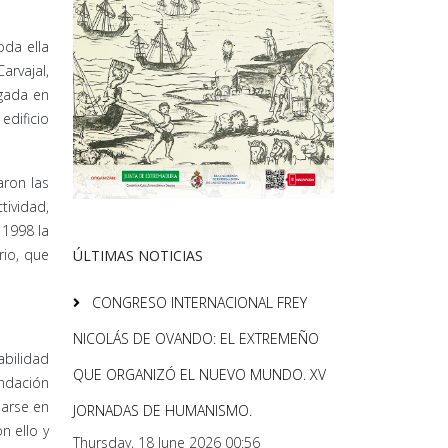
oda ella
arvajal,
rgada en
edificio
aron las
tividad,
 1998 la
rio, que
ÚLTIMAS NOTICIAS
CONGRESO INTERNACIONAL FREY
NICOLÁS DE OVANDO: EL EXTREMEÑO
abilidad
QUE ORGANIZÓ EL NUEVO MUNDO. XV
undación
larse en
JORNADAS DE HUMANISMO.
n ello y
Thursday, 18 June 2026 00:56