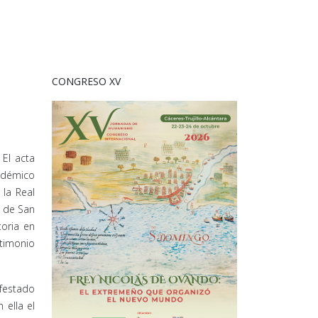
CONGRESO XV
 El acta
cadémico
la Real
s de San
oria en
stimonio
ifestado
 ella el