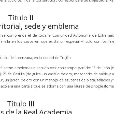
l artículo 62. j) de la Constitución, corresponde a Su Majestad el Rey
Título II
ritorial, sede y emblema
Academia comprende el de toda la Comunidad Autónoma de Extremadu
de ella en los casos en que exista un especial vínculo con los fin
lacio de Lorenzana, en la ciudad de Trujillo.
ará como emblema un escudo oval con campo partido: 1º de León (d
2º de Castilla (de gules, un castillo de oro, mazonado de sable y 
ur, un jarrón de oro con un manojo de azucenas de plata, talladas y 
Se acola a una cartela que se adorna con una láurea de sinople (for
Título III
 de la Real Academia