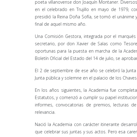
poeta villanovense don Joaquín Montaner. Diverso
en el celebrado en Trujillo en mayo de 1979, co
presidió la Reina Doña Sofía, se tomó el unánime 
final de aquel mismo año.
Una Comisión Gestora, integrada por el marqués 
secretario, por don Xavier de Salas como Tesor
oportunas para la puesta en marcha de la Academ
Boletín Oficial del Estado del 14 de julio, se aprob
El 2 de septiembre de ese año se celebró la Junta c
Junta pública y solemne en el palacio de los Chaves
En los años siguientes, la Academia fue complet
Estatutos, y comenzó a cumplir su papel institucion
informes, convocatorias de premios, lecturas de
relevancia.
Nació la Academia con carácter itinerante desarrol
que celebrar sus juntas y sus actos. Pero esa care