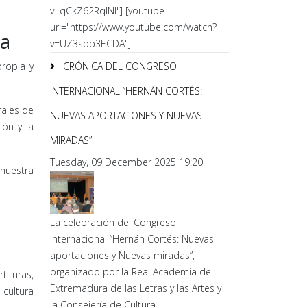
v=qCkZ62RqlNI"] [youtube
url="https://www.youtube.com/watch?
ia
v=UZ3sbb3ECDA"]
CRÓNICA DEL CONGRESO
propia y
INTERNACIONAL “HERNÁN CORTÉS:
urales de
NUEVAS APORTACIONES Y NUEVAS
ión y la
MIRADAS”
Tuesday, 09 December 2025 19:20
 nuestra
La celebración del Congreso
Internacional “Hernán Cortés: Nuevas
aportaciones y Nuevas miradas”,
organizado por la Real Academia de
ituras,
Extremadura de las Letras y las Artes y
cultura
la Consejería de Cultura,...