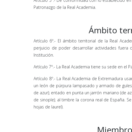
Artículo 5º.- De conformidad con lo establecido en e
Patronazgo de la Real Academia.
Ámbito ter
Artículo 6º.- El ámbito territorial de la Real 
perjuicio de poder desarrollar actividades fuera 
Institución.
Artículo 7º.- La Real Academia tiene su sede en el Pa
Artículo 8º.- La Real Academia de Extremadura us
un león de púrpura lampasado y armado de gules); 
de azur); entado en punta un jarrón mariano (de az
de sinople); al timbre la corona real de España. 
hojas de laurel).
Miembros