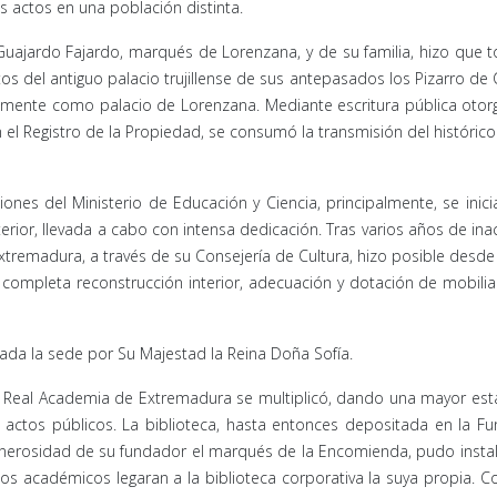
 actos en una población distinta.
jardo Fajardo, marqués de Lorenzana, y de su familia, hizo que t
 del antiguo palacio trujillense de sus antepasados los Pizarro de C
namente como palacio de Lorenzana. Mediante escritura pública oto
 el Registro de la Propiedad, se consumó la transmisión del histórico 
es del Ministerio de Educación y Ciencia, principalmente, se inici
rior, llevada a cabo con intensa dedicación. Tras varios años de inac
Extremadura, a través de su Consejería de Cultura, hizo posible desde
u completa reconstrucción interior, adecuación y dotación de mobilia
da la sede por Su Majestad la Reina Doña Sofía.
 la Real Academia de Extremadura se multiplicó, dando una mayor est
s actos públicos. La biblioteca, hasta entonces depositada en la F
 generosidad de su fundador el marqués de la Encomienda, pudo insta
os académicos legaran a la biblioteca corporativa la suya propia. Co