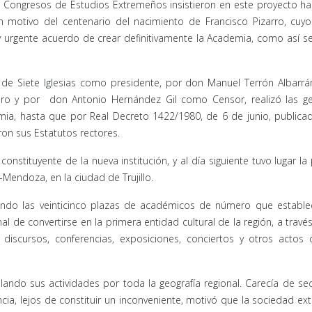
s Congresos de Estudios Extremeños insistieron en este proyecto h
n motivo del centenario del nacimiento de Francisco Pizarro, cuy
y urgente acuerdo de crear definitivamente la Academia, como así se
de Siete Iglesias como presidente, por don Manuel Terrón Albarr
ero y por don Antonio Hernández Gil como Censor, realizó las ge
ia, hasta que por Real Decreto 1422/1980, de 6 de junio, publica
aron sus Estatutos rectores.
onstituyente de la nueva institución, y al día siguiente tuvo lugar la
-Mendoza, en la ciudad de Trujillo.
ando las veinticinco plazas de académicos de número que establec
al de convertirse en la primera entidad cultural de la región, a travé
 discursos, conferencias, exposiciones, conciertos y otros actos
lando sus actividades por toda la geografía regional. Carecía de se
ncia, lejos de constituir un inconveniente, motivó que la sociedad e