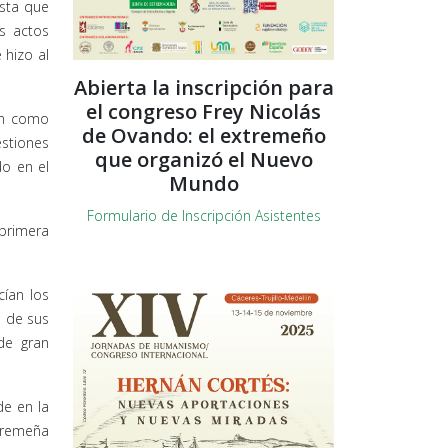
asta que
os actos
 hizo al
Abierta la inscripción para
el congreso Frey Nicolás
án como
de Ovando: el extremeño
stiones
que organizó el Nuevo
do en el
Mundo
Formulario de Inscripción Asistentes
 primera
ían los
s de sus
 de gran
de en la
xtremeña