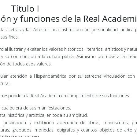
Título I
ón y funciones de la Real Academ
as Letras y las Artes es una institución con personalidad jurídica 
sus fines.
l ilustrar y exaltar los valores históricos, literarios, artísticos y nat
 su contribución a la cultura patria. Asimismo promoverá la creac
ión de todos esos valores.
ngular atención a Hispanoamérica por su estrecha vinculación con
tural.
 corresponde a la Real Academia en cumplimiento de sus funciones:
en cualquiera de sus manifestaciones.
sta, histórica y artística, en toda su amplitud.
, publicación y exhibición adecuada de libros, manuscritos, part
turas, grabados, monedas, epígrafes y cuantos objetos de arte y 