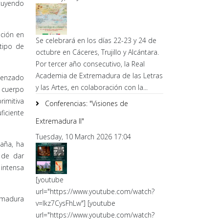
ituyendo
ución en
Se celebrará en los días 22-23 y 24 de
tipo de
octubre en Cáceres, Trujillo y Alcántara.
Por tercer año consecutivo, la Real
Academia de Extremadura de las Letras
omenzado
y las Artes, en colaboración con la...
l cuerpo
rimitiva
Conferencias: "Visiones de
ficiente
Extremadura II"
Tuesday, 10 March 2026 17:04
paña, ha
 de dar
 intensa
[youtube
url="https://www.youtube.com/watch?
remadura
v=lkz7CysFhLw"] [youtube
url="https://www.youtube.com/watch?