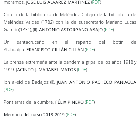
moramos.
JOSÉ LUIS ÁLVAREZ MARTÍNEZ
(
PDF
)
Cotejo de la biblioteca de Meléndez Cotejo de la biblioteca de
Meléndez Valdés (1782) con la de susecretario Mariano Lucas
Garrido(1831), (II).
ANTONIO ASTORGANO ABAJO
(
PDF
)
Un santacruceño en el reparto del botín de
Atahualpa.
FRANCISCO CILLÁN CILLÁN
(
PDF
)
La prensa extremeña ante la pandemia gripal de los años 1918 y
1919.
JACINTO J. MARABEL MATOS
(
PDF
)
Ibn al-sid de Badajoz (II).
JUAN ANTONIO PACHECO PANIAGUA
(
PDF
)
Por tierras de la cumbre.
FÉLIX PINERO
(
PDF
)
Memoria del curso 2018-2019
(
PDF
)