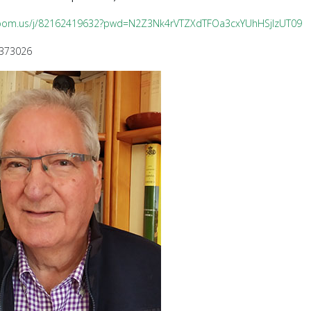
zoom.us/j/82162419632?pwd=N2Z3Nk4rVTZXdTFOa3cxYUhHSjlzUT09
 373026