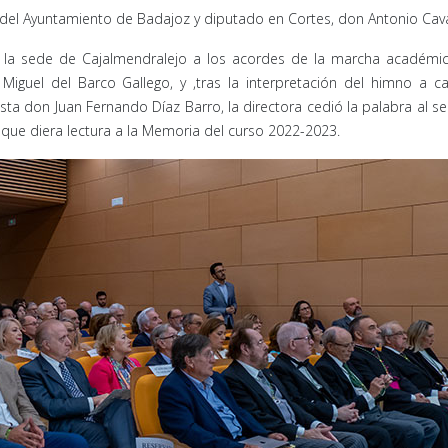
e del Ayuntamiento de Badajoz y diputado en Cortes, don Antonio Cavas
 la sede de Cajalmendralejo a los acordes de la marcha académic
Miguel del Barco Gallego, y ,tras la interpretación del himno a c
ta don Juan Fernando Díaz Barro, la directora cedió la palabra al se
 que diera lectura a la Memoria del curso 2022-2023.