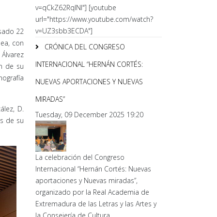
v=qCkZ62RqlNI"] [youtube
url="https://www.youtube.com/watch?
v=UZ3sbb3ECDA"]
asado 22
ea, con
CRÓNICA DEL CONGRESO
 Álvarez
INTERNACIONAL “HERNÁN CORTÉS:
n de su
ografía
NUEVAS APORTACIONES Y NUEVAS
MIRADAS”
ález, D.
Tuesday, 09 December 2025 19:20
os de su
La celebración del Congreso
Internacional “Hernán Cortés: Nuevas
aportaciones y Nuevas miradas”,
organizado por la Real Academia de
Extremadura de las Letras y las Artes y
la Consejería de Cultura,...