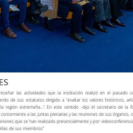
ES
eseñar las actividades que la institución realizó en el pasado c
do de sus estatutos dirigido a “exaltar los valores históricos, artí
 región extremeña...”. En este sentido -dijo el secretario de la R
oncerniente a las juntas plenarias y las reuniones de sus órganos, 
niones que se han realizado presencialmente y por videoconferencia
n ellas de sus miembros”