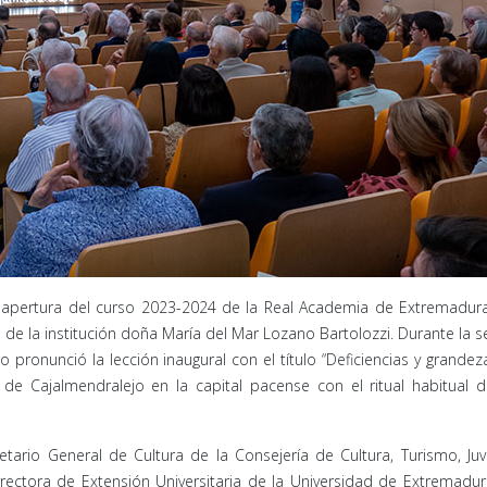
 apertura del curso 2023-2024 de la Real Academia de Extremadura
a de la institución doña María del Mar Lozano Bartolozzi. Durante la se
ronunció la lección inaugural con el título “Deficiencias y grandez
de Cajalmendralejo en la capital pacense con el ritual habitual 
retario General de Cultura de la Consejería de Cultura, Turismo, Ju
rectora de Extensión Universitaria de la Universidad de Extremadu