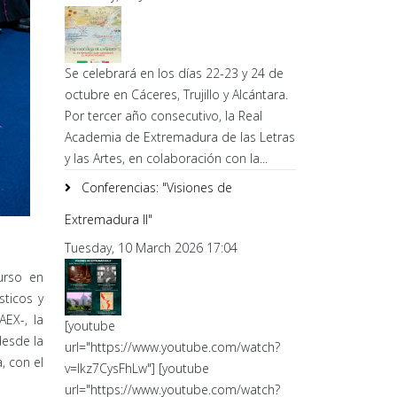
Se celebrará en los días 22-23 y 24 de
octubre en Cáceres, Trujillo y Alcántara.
Por tercer año consecutivo, la Real
Academia de Extremadura de las Letras
y las Artes, en colaboración con la...
Conferencias: "Visiones de
Extremadura II"
Tuesday, 10 March 2026 17:04
urso en
sticos y
AEX-, la
[youtube
desde la
url="https://www.youtube.com/watch?
, con el
v=lkz7CysFhLw"] [youtube
url="https://www.youtube.com/watch?