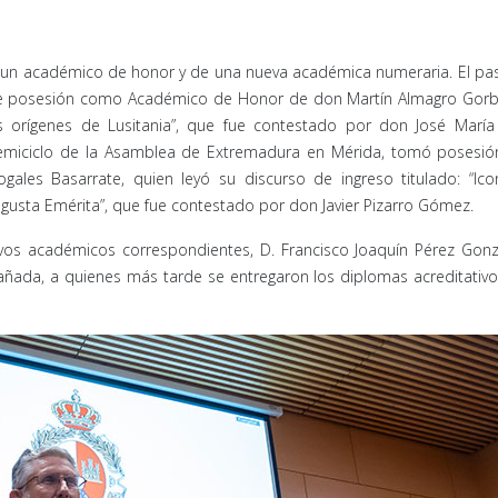
n de un académico de honor y de una nueva académica numeraria. El p
 de posesión como Académico de Honor de don Martín Almagro Gorb
os orígenes de Lusitania”, que fue contestado por don José María
hemiciclo de la Asamblea de Extremadura en Mérida, tomó posesió
les Basarrate, quien leyó su discurso de ingreso titulado: “Icon
usta Emérita”, que fue contestado por don Javier Pizarro Gómez.
vos académicos correspondientes, D. Francisco Joaquín Pérez Gonz
Cañada, a quienes más tarde se entregaron los diplomas acreditativ