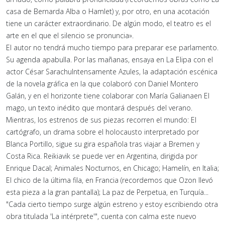
casa de Bernarda Alba o Hamlet) y, por otro, en una acotación
tiene un carácter extraordinario. De algún modo, el teatro es el
arte en el que el silencio se pronuncia».
El autor no tendrá mucho tiempo para preparar ese parlamento.
Su agenda apabulla. Por las mañanas, ensaya en La Elipa con el
actor César SarachuIntensamente Azules, la adaptación escénica
de la novela gráfica en la que colaboró con Daniel Montero
Galán, y en el horizonte tiene colaborar con María Galianaen El
mago, un texto inédito que montará después del verano.
Mientras, los estrenos de sus piezas recorren el mundo: El
cartógrafo, un drama sobre el holocausto interpretado por
Blanca Portillo, sigue su gira española tras viajar a Bremen y
Costa Rica. Reikiavik se puede ver en Argentina, dirigida por
Enrique Dacal; Animales Nocturnos, en Chicago; Hamelín, en Italia;
El chico de la última fila, en Francia (recordemos que Ozon llevó
esta pieza a la gran pantalla); La paz de Perpetua, en Turquía...
"Cada cierto tiempo surge algún estreno y estoy escribiendo otra
obra titulada 'La intérprete'", cuenta con calma este nuevo