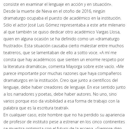
consiste en examinar el lenguaje en acción y en situación».
Desde la muerte de Nieva en el otoño de 2016, ningún
dramaturgo ocupaba el puesto de académico en la institución.
Sólo el actor José Luis Gómez representaba a este arte milenario
al que también se quiso dedicar otro académico Vargas Llosa,
quien en alguna ocasión se ha definido como un «dramaturgo
frustrado». Esta situación causaba cierto malestar entre muchos
teatreros, que se lamentaban de ello a sotto voce. «A mí me
consta que hay académicos que sienten un enorme respeto por
la literatura dramática», comenta Mayorga sobre este vacío. «Me
parece importante por muchas razones que haya compañeros
dramaturgos en la institución. Creo que junto a científicos del
lenguaje, debe haber creadores de lenguaje. En ese sentido junto
a los narradores y poetas, debe haber autores. No uno, sino
varios porque eso da visibilidad a esa forma de trabajo con la
palabra que es la escritura teatral».
En cualquier caso, este hombre que no ha perdido su apariencia
de profesor de instituto pese a estrenar en los cinco continentes
se muestra optimista con el futuro de la escena. «Siempre digo