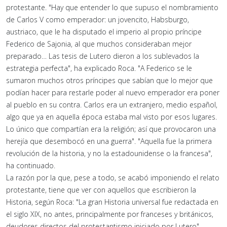
protestante. "Hay que entender lo que supuso el nombramiento
de Carlos V como emperador: un jovencito, Habsburgo,
austriaco, que le ha disputado el imperio al propio príncipe
Federico de Sajonia, al que muchos consideraban mejor
preparado… Las tesis de Lutero dieron a los sublevados la
estrategia perfecta", ha explicado Roca. "A Federico se le
sumaron muchos otros príncipes que sabían que lo mejor que
podían hacer para restarle poder al nuevo emperador era poner
al pueblo en su contra. Carlos era un extranjero, medio español,
algo que ya en aquella época estaba mal visto por esos lugares.
Lo único que compartían era la religión; así que provocaron una
herejía que desembocó en una guerra". "Aquella fue la primera
revolución de la historia, y no la estadounidense o la francesa",
ha continuado.
La razón por la que, pese a todo, se acabó imponiendo el relato
protestante, tiene que ver con aquellos que escribieron la
Historia, según Roca: "La gran Historia universal fue redactada en
el siglo XIX, no antes, principalmente por franceses y británicos,
deudores directos del protestantismo iniciado por Lutero".