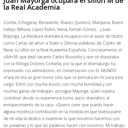
Juan Mayorga ocupará el sillón M de
la Real Academia
Zorrilla, Echegaray, Benavente, Álvarez Quintero, Marquina, Buero
Vallejo, Mihura, López Rubio, Nieva, Fernán Gómez... y Juan
Mayorga. La literatura dramática recupera con el autor de títulos
como Cartas de amor a Stalin o Últimas palabras de Copito de
Nieve su sillón en la Real Academia Española. Concretamente, el
sillón M, que dejó vacante Carlos Bousoño y que se disputaba
con la filóloga Dolores Corbella, por la que el dramaturgo ha
expresado «su admiración», en conversación con EL MUNDO.
«Para mí era un gran honor sólo que se pensara en mí para este
cargo. Entro con mucha ilusión, con mucha humildad y con
muchas ganas de trabajar», prosigue Mayorga, quien espera
contribuir desde su experiencia como autor dramático al
enriquecimiento de la casa. «Quiero creer que puedo hacer
alguna modesta contribución en la medida en que buena parte
de mi vida la dedico a examinar lo que nosotros hacemos con
las palabras y lo que las palabras hacen con nosotros. Mi trabajo