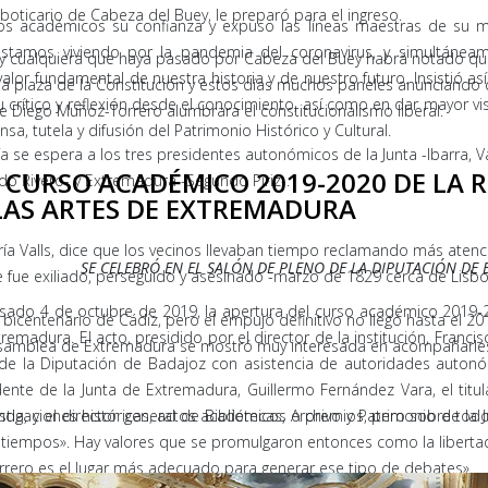
l boticario de Cabeza del Buey, le preparó para el ingreso.
a los académicos su confianza y expuso las líneas maestras de su
estamos viviendo por la pandemia del coronavirus, y simultáneam
2 y cualquiera que haya pasado por Cabeza del Buey habrá notado que
lor fundamental de nuestra historia y de nuestro futuro. Insistió a
en la plaza de la Constitución y estos días muchos paneles anunciando
u crítico y reflexión desde el conocimiento, así como en dar mayor vis
Diego Muñoz-Torrero alumbrara el constitucionalismo liberal.
nsa, tutela y difusión del Patrimonio Histórico y Cultural.
ía se espera a los tres presidentes autonómicos de la Junta -Ibarra, 
CURSO ACADÉMICO 2019-2020 DE LA R
do Rivero- y Extremadura -Segundo Píriz-.
 LAS ARTES DE EXTREMADURA
ría Valls, dice que los vecinos llevaban tiempo reclamando más aten
SE CELEBRÓ EN EL SALÓN DE PLENO DE LA DIPUTACIÓN DE 
que fue exiliado, perseguido y asesinado -marzo de 1829 cerca de Lis
asado 4 de octubre de 2019, la apertura del curso académico 2019
bicentenario de Cádiz, pero el empujó definitivo no llegó hasta el 20
emadura. El acto, presidido por el director de la institución, Francisc
Asamblea de Extremadura se mostró muy interesada en acompañarles
 de la Diputación de Badajoz con asistencia de autoridades auton
dente de la Junta de Extremadura, Guillermo Fernández Vara, el titul
igaciones históricas, actos académicos o premios, pero sobre todo, 
a, y el director general de Bibliotecas, Archivo y Patrimonio de la 
 tiempos». Hay valores que se promulgaron entonces como la liberta
rero es el lugar más adecuado para generar ese tipo de debates».