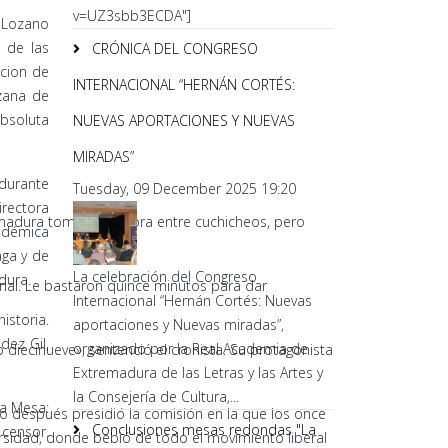
v=UZ3sbb3ECDA"]
 Lozano
 de las
CRÓNICA DEL CONGRESO
ccion de
INTERNACIONAL “HERNÁN CORTÉS:
nzana de
absoluta
NUEVAS APORTACIONES Y NUEVAS
MIRADAS”
 durante
Tuesday, 09 December 2025 19:20
rectora
madura tomó la palabra entre cuchicheos, pero
adémica
aga y de
La celebración del Congreso
dura.
onal. Le bastaron quince minutos para dar
Internacional “Hernán Cortés: Nuevas
storia.
aportaciones y Nuevas miradas”,
dez Gil,
organizado por la Real Academia de
 diecinueve», sentenció el cronista. Su protagonista
Extremadura de las Letras y las Artes y
la Consejería de Cultura,...
la Mesa:
o después presidió la comisión en la que los once
Conclusiones mesas redondas "La
 censor.
ersidad, donde bebió de todo el movimiento liberal