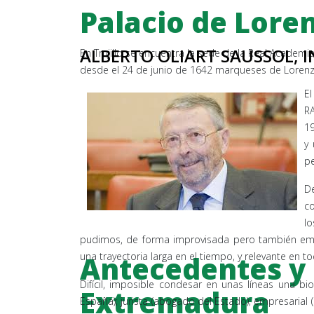
Palacio de Lore
ALBERTO OLIART SAUSSOL, 
En Trujillo se encuentra la sede de la Real Academia
desde el 24 de junio de 1642 marqueses de Lorenz
E
RA
19
y 
p
D
co
lo
pudimos, de forma improvisada pero también emoc
Antecedentes y 
una trayectoria larga en el tiempo, y relevante en 
Difícil, imposible condesar en unas líneas una bio
Extremadura
España); jurista (abogado
del Estado); empresarial (