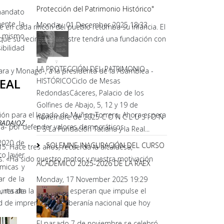
Protección del Patrimonio Histórico"
 mandato
ente la
Monday, 01 December 2025 18:33
 en cada rincón del pueblo retumba su infancia. El
sí mismo
 que su vecino más ilustre tendrá una fundación con
ibilidad
LA PROTECCIÓN DEL PATRIMONIO
Vara y Monago-, a la presidenta de la Asamblea -
EAL
HISTÓRICOCiclo de Mesas
RedondasCáceres, Palacio de los
Golfines de Abajo, 5, 12 y 19 de
ción para el legado de Muñoz-Torrero. Ahora espera
noviembre de 2025 C O N C L U S I O N
BADAJOZ
boa- por defender valores democráticos.
E S La Fundación Tatiana y la Real...
-2020 de
SOLEMNE INAGURACIÓN DEL CURSO
15. Hace tres años, recuerda la alcaldesa,
o Javier
. «Ha sido nuestro motor y nuestra motivación
ACADÉMICO 2025-2026 DE LA RAEX
ómicas y
ar de la
Monday, 17 November 2025 19:29
resalta la alcaldesa, esperan que impulse el
Junta de
d de imprenta o la soberanía nacional que hoy
El pasado 7 de noviembre se celebró