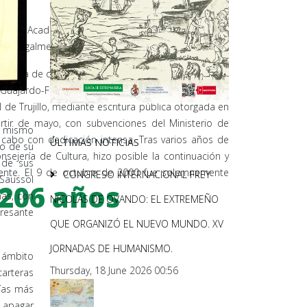
o, la Academia, a partir de la Junta del 8 de mayo
hos legalmente conferidos.
empre la de disponer de sede propia en la ciudad de
uajardo-Fajardo y su familia, propició la donación,
de Trujillo, mediante escritura pública otorgada en
rtir de mayo, con subvenciones del Ministerio de
lo mismo
 a cabo con dedicación intensa. Tras varios años de
ÚLTIMAS NOTICIAS
o de su
sejería de Cultura, hizo posible la continuación y
 de sus
iguiente. El 9 de octubre de 2000 fue solemnemente
CONGRESO INTERNACIONAL FREY
 Saussol
206 años
nas, con
NICOLÁS DE OVANDO: EL EXTREMEÑO
eresante
QUE ORGANIZÓ EL NUEVO MUNDO. XV
JORNADAS DE HUMANISMO.
l ámbito
Thursday, 18 June 2026 00:56
carteras
días más
ó apagar