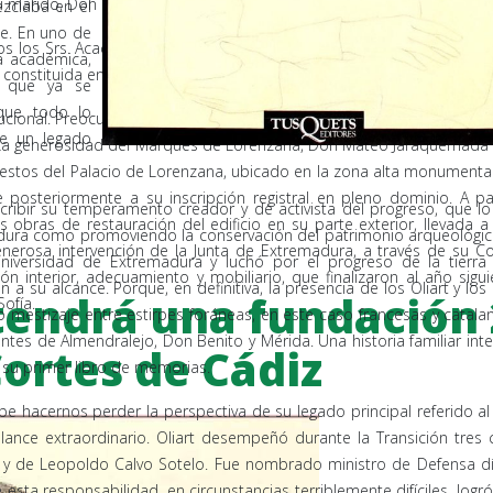
 su marido, Don Luis Gómez Acebo, Duques de Badajoz.
ezclaba en el
le. En uno de
os los Srs. Académicos anteriormente citados sus discursos de ingres
sa académica,
 constituida en forma autónoma, con todas las prerrogativas y derec
n que ya se
 que todo lo
itucional. Preocupación de sus miembros, y desde el principio, fue si
de un legado
zos. La generosidad del Marqués de Lorenzana, Don Mateo Jaraquemada G
restos del Palacio de Lorenzana, ubicado en la zona alta monumental 
osteriormente a su inscripción registral en pleno dominio. A pa
cribir su temperamento creador y de activista del progreso, que 
as obras de restauración del edificio en su parte exterior, llevada
dura como promoviendo la conservación del patrimonio arqueológic
generosa intervención de la Junta de Extremadura, a través de su Con
Universidad de Extremadura y luchó por el progreso de la tierra
ión interior, adecuamiento y mobiliario, que finalizaron al año s
su alcance. Porque, en definitiva, la presencia de los Oliart y los
endrá una fundación 
ofía.
o mestizaje entre estirpes foráneas, en este caso francesas y catala
tes de Almendralejo, Don Benito y Mérida. Una historia familiar int
Cortes de Cádiz
n su primer libro de memorias.
ebe hacernos perder la perspectiva de su legado principal referido a
alance extraordinario. Oliart desempeñó durante la Transición tres 
ez y de Leopoldo Calvo Sotelo. Fue nombrado ministro de Defensa 
sta responsabilidad, en circunstancias terriblemente difíciles, logr