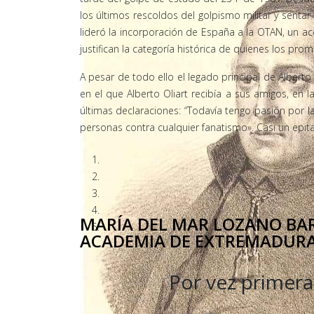
los últimos rescoldos del golpismo militar y senta
lideró la incorporación de España a la OTAN, un a
justifican la categoría histórica de quienes los pro
A pesar de todo ello el legado principal de Alberto 
en el que Alberto Oliart recibía a sus amigos, en 
últimas declaraciones: “Todavía tengo pasión por l
personas contra cualquier fanatismo». Casi un epita
MARÍA DEL MAR LOZANO BAR
ACADEMIA DE EXTREMADURA 
Por vez primera