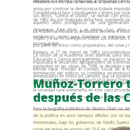
Alteza Real la Infanta Doña Pilar, acompañada de
rebeldes, en los que la literatura, la poesía, se m
ansia por construir la democracia todavía imposib
Completada la fase constituyente y leídos por tod
sus libros, “Contra el Olvido”, se narran con pro
de 1982 dio por finalizada dicha fase, quedando ya
aquellos años prodigiosos de una generació
desvanece. Este título y el ultimo, “Los años
La Academia iniciaba su andadura definitiva e inst
cambiaron”, sirven para mantener la memoria 
Trujillo, y a tal fin confluyeron todos sus esfuer
incomparable.
por parte de éstos como propietarios, del solar y 
Badajoz el 27 de marzo de 1982, procediéndose p
La sesión de la Academia sirvió además para des
Educación y Ciencia principalmente, se iniciaron l
impulsaba el desarrollo agroganadero de Extrema
inactividad en las obras, en 1998, la decidida y 
Mérida natal. Presidió el Consejo Social de la 
terminación del edificio, su completa reconstrucc
antepasados en todos los campos que se pusieron a 
Muñoz-Torrero t
inaugurada la sede por Su Majestad la Reina Doña S
en Extremadura serviría para explicar el sempitern
la sociedad rural extremeña, en este caso proceden
después de las 
escrita con la brillantez de una prosa impecable e
Pero la biografía poliédrica de Alberto Oliart no d
de la política en unos tiempos difíciles con un b
ministeriales, bajo los gobiernos de Adolfo Suar
tarde del golpe de estado del 23-F de 1981. Desde e