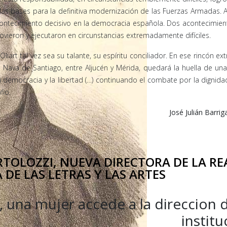
r las bases para la definitiva modernización de las Fuerzas Armadas.
contecimiento decisivo en la democracia española. Dos acontecimie
movieron y ejecutaron en circunstancias extremadamente difíciles.
Oliart tal vez sea su talante, su espíritu conciliador. En ese rincón e
la Nava de Santiago, entre Aljucén y Mérida, quedará la huella de un
a democracia y la libertad (…) continuando el combate por la dignida
fio.
José Julián Barrig
TOLOZZI, NUEVA DIRECTORA DE LA RE
DE LAS LETRAS Y LAS ARTES
, una mujer accede a la direccion d
institu