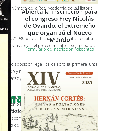
ico de Número de la Real Academia de la Historia,
Abierta la inscripción para
el congreso Frey Nicolás
de Ovando: el extremeño
que organizó el Nuevo
Mundo
to 1422/1980 de esa fecha, por el cual se creaba la
nes Transitorias, el procedimiento a seguir para su
Formulario de Inscripción Asistentes
ada disposición legal, se celebró la primera Junta
 escudo y medalla de la Institución, y se nombraron
sé Álvarez y Sáenz de Buruaga y D. Salvador Andrés
tremadura
endoza, en la que, tras la lectura del Real Decreto
n Antonio Hernández Gil y Don Xavier de Salas. A la
errari, de la Real Academia de Bellas Artes de San
en, año tras año, las firmas de los señores
ludido, acompañados en el estrado de otros ilustres
remeñas de la cultura, ocupando lugar destacado Su