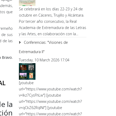
 Además,
Se celebrará en los días 22-23 y 24 de
ntos que
octubre en Cáceres, Trujillo y Alcántara.
Por tercer año consecutivo, la Real
Academia de Extremadura de las Letras
xtremeño
y las Artes, en colaboración con la...
a de sus
d de las
Conferencias: "Visiones de
Extremadura II"
a Bravo.
Tuesday, 10 March 2026 17:04
AL
[youtube
url="https://www.youtube.com/watch?
v=lkz7CysFhLw"] [youtube
url="https://www.youtube.com/watch?
e la
v=qCkZ62RqlNI"] [youtube
ción
url="https://www.youtube.com/watch?