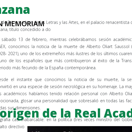
nzana
IN MEMORIAM
 de Extremadura de las Letras y las Artes, en el palacio renacentista d
ana, título concedido a do
l sábado 13 de febrero, mientras celebrábamos sesión académic
EX, conocimos la noticia de la muerte de Alberto Oliart Saussol 
28- 2021), uno de los extremeños más ilustres de los últimos cuare
uno de los españoles que más contribuyeron al éxito de la Transi
eriodo más fecundo de la España contemporánea.
esde el instante que conocimos la noticia de su muerte, la se
nvirtió en una especie de sesión necrológica en su homenaje. La ma
s académicos habíamos tenido relación personal con Alberto Oliar
ionada, glosar una personalidad que sobresalió en todas las fac
origen de la Real Aca
todas sus dimensiones.
grafía casi inabarcable: en la política (tres veces ministro del Gob
alto directivo