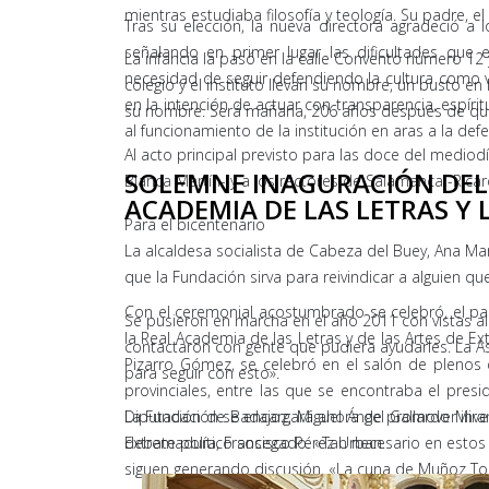
mientras estudiaba filosofía y teología. Su padre, e
Tras su elección, la nueva directora agradeció 
señalando en primer lugar las dificultades que 
La infancia la pasó en la calle Convento número 1
necesidad de seguir defendiendo la cultura como va
colegio y el instituto llevan su nombre, un busto 
en la intención de actuar con transparencia, espírit
su nombre. Será mañana, 206 años después de que 
al funcionamiento de la institución en aras a la defe
Al acto principal previsto para las doce del mediod
SOLEMNE INAGURACIÓN DEL 
Blanca Martín- y a los rectores de Salamanca -Ricar
ACADEMIA DE LAS LETRAS Y
Para el bicentenario
La alcaldesa socialista de Cabeza del Buey, Ana Ma
que la Fundación sirva para reivindicar a alguien 
Con el ceremonial acostumbrado se celebró, el p
Se pusieron en marcha en el año 2011 con vistas al 
la Real Academia de las Letras y de las Artes de Extr
contactaron con gente que pudiera ayudarles. La 
Pizarro Gómez, se celebró en el salón de plenos
para seguir con esto».
provinciales, entre las que se encontraba el presi
La Fundación se encargará ahora de promover invest
Diputación de Badajoz, Miguel Ángel Gallardo Mirand
debate político sosegado. «Tan necesario en estos
Extremadura, Francisco Pérez Urban.
siguen generando discusión. «La cuna de Muñoz Tor