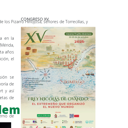
CONGRESO XV
e los Pizarro Hinojosa, señores de Torrecillas, y
a en la
(Mérida,
nta años
ción, el
sión se
yoría de
t y así
etas de
demia de
ierno de