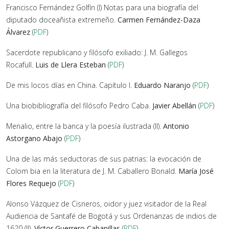
Francisco Fernández Golfín (I) Notas para una biografía del
diputado doceañista extremeño.
Carmen Fernández-Daza
Álvarez
(
PDF
)
Sacerdote republicano y filósofo exiliado: J. M. Gallegos
Rocafull.
Luis de Llera Esteban
(
PDF
)
De mis locos días en China. Capítulo I.
Eduardo Naranjo
(
PDF
)
Una biobibliografía del filósofo Pedro Caba.
Javier Abellán
(
PDF
)
Menalio, entre la banca y la poesía ilustrada (II).
Antonio
Astorgano Abajo
(
PDF
)
Una de las más seductoras de sus patrias: la evocación de
Colom bia en la literatura de J. M. Caballero Bonald.
María José
Flores Requejo
(
PDF
)
Alonso Vázquez de Cisneros, oidor y juez visitador de la Real
Audiencia de Santafé de Bogotá y sus Ordenanzas de indios de
1620 (II).
Víctor Guerrero Cabanillas
(
PDF
)