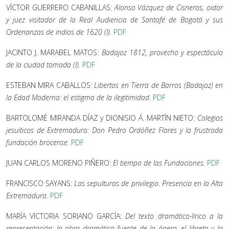
VÍCTOR GUERRERO CABANILLAS:
Alonso Vázquez de Cisneros, oidor
y juez visitador de la Real Audiencia de Santafé de Bogotá y sus
Ordenanzas de indios de 1620 (I)
.
PDF
JACINTO J. MARABEL MATOS:
Badajoz 1812, provecho y espectáculo
de la ciudad tomada (I)
.
PDF
ESTEBAN MIRA CABALLOS:
Libertos en Tierra de Barros (Badajoz) en
la Edad Moderna: el estigma de la ilegitimidad
.
PDF
BARTOLOMÉ MIRANDA DÍAZ y DIONISIO Á. MARTÍN NIETO:
Colegios
jesuíticos de Extremadura: Don Pedro Ordóñez Flores y la frustrada
fundación brocense
.
PDF
JUAN CARLOS MORENO PIÑERO:
El tiempo de las Fundaciones
.
PDF
FRANCISCO SAYANS:
Las sepulturas de privilegio. Presencia en la Alta
Extremadura
.
PDF
MARÍA VICTORIA SORIANO GARCÍA:
Del texto dramático-lírico a la
representación: la obra dramática fuente de la ópera, el libreto y la